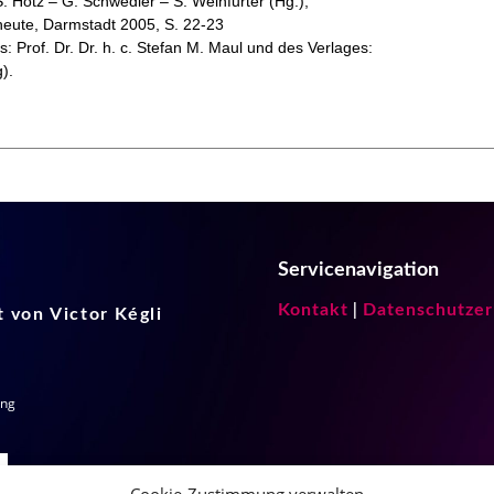
S. Hotz – G. Schwedler – S. Weinfurter (Hg.),
 heute, Darmstadt 2005, S. 22-23
 Prof. Dr. Dr. h. c. Stefan M. Maul und des Verlages:
).
Servicenavigation
Kontakt
Datenschutzer
|
 von Victor Kégli
ung