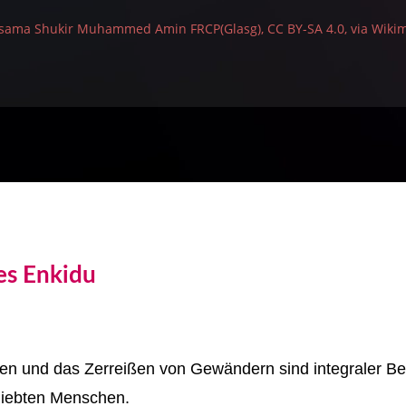
 Osama Shukir Muhammed Amin FRCP(Glasg), CC BY-SA 4.0, via Wik
es Enkidu
fen und das Zerreißen von Gewändern sind integraler Be
eliebten Menschen.