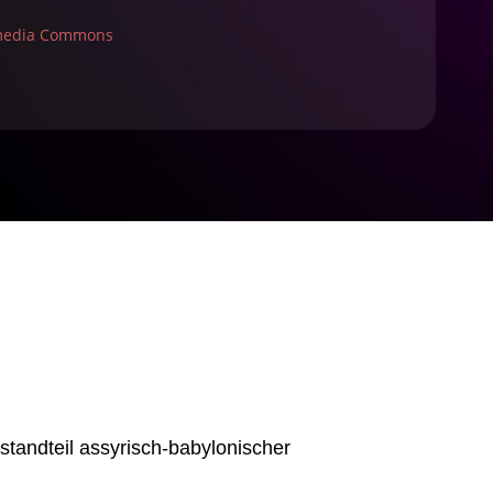
imedia Commons
standteil assyrisch-babylonischer